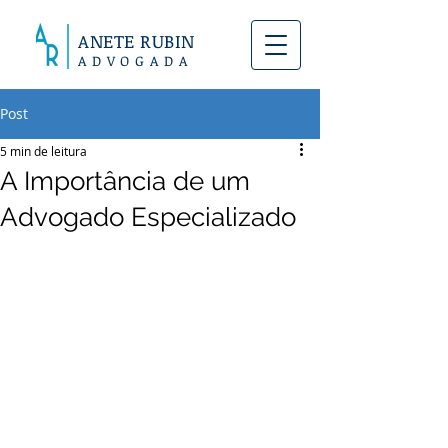
ANETE RUBIN
A D V O G A D A
Post
5 min de leitura
A Importância de um
Advogado Especializado